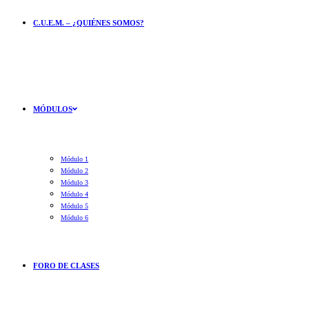
C.U.E.M. – ¿QUIÉNES SOMOS?
MÓDULOS
Módulo 1
Módulo 2
Módulo 3
Módulo 4
Módulo 5
Módulo 6
FORO DE CLASES