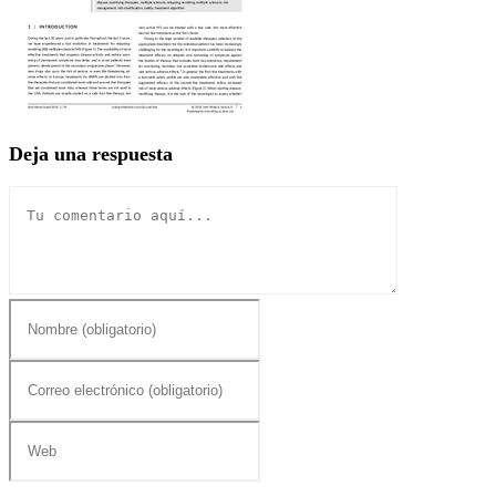
Deja una respuesta
Comentario
Introduce
tu
nombre
o
Introduce
nombre
tu
de
dirección
usuario
de
Introduce
para
correo
la
comentar
electrónico
URL
para
de